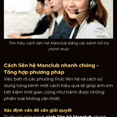
Tìm hiểu cách liên hệ Manclub bằng các kênh hỗ trợ
chính thức
Cách liên hệ Manclub nhanh chóng –
Tổng hợp phương pháp
Việc biết rõ các phương thức liên hệ và cách sử
dụng từng kênh một cách hiệu quả sẽ giúp anh em
tiết kiệm thời gian, cũng như tránh được những
phiền toái không cần thiết.
Xác định vấn đề cần giải quyết
Trước khi tiến hành
cách
liên hệ Manclub
, thành