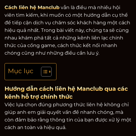
Cách liên hệ Manclub
vẫn là điều mà nhiều hội
viên tìm kiếm, khi muốn có một hướng dẫn cụ thể
để tiếp cận dịch vụ chăm sóc khách hàng một cách
hiệu quả nhất. Trong bài viết này, chúng ta sẽ cùng
nhau khám phá tất cả những kênh liên lạc chính
thức của cổng game, cách thức kết nối nhanh
chóng cũng như những điều cần lưu ý.
Mục lục
Hướng dẫn cách liên hệ Manclub qua các
kênh hỗ trợ chính thức
Việc lựa chọn đúng phương thức liên hệ không chỉ
giúp anh em giải quyết vấn đề nhanh chóng, mà
còn đảm bảo rằng thông tin của bạn được xử lý một
cách an toàn và hiệu quả.