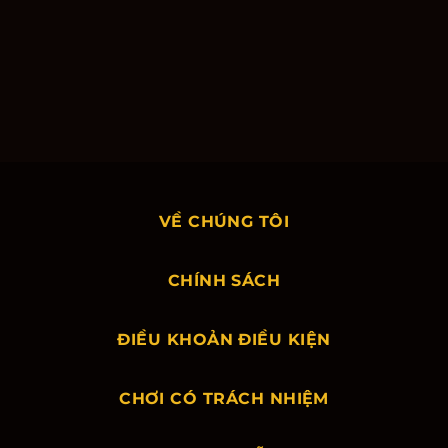
VỀ CHÚNG TÔI
CHÍNH SÁCH
ĐIỀU KHOẢN ĐIỀU KIỆN
CHƠI CÓ TRÁCH NHIỆM