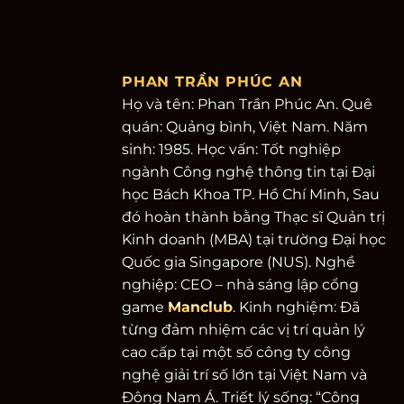
PHAN TRẦN PHÚC AN
Họ và tên: Phan Trần Phúc An. Quê
quán: Quảng bình, Việt Nam. Năm
sinh: 1985. Học vấn: Tốt nghiệp
ngành Công nghệ thông tin tại Đại
học Bách Khoa TP. Hồ Chí Minh, Sau
đó hoàn thành bằng Thạc sĩ Quản trị
Kinh doanh (MBA) tại trường Đại học
Quốc gia Singapore (NUS). Nghề
nghiệp: CEO – nhà sáng lập cổng
game
Manclub
. Kinh nghiệm: Đã
từng đảm nhiệm các vị trí quản lý
cao cấp tại một số công ty công
nghệ giải trí số lớn tại Việt Nam và
Đông Nam Á. Triết lý sống: “Công