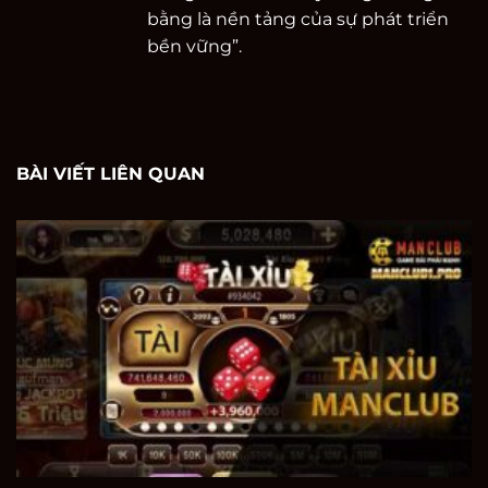
bằng là nền tảng của sự phát triển
bền vững”.
BÀI VIẾT LIÊN QUAN